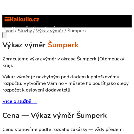
Rozpočet
Blog
O nás
Úvod
/
Služby
/
Výkaz výměr
/
Šumperk
Výkaz výměr
Šumperk
Zpracujeme výkaz výměr v okrese Šumperk (Olomoucký
kraj).
Výkaz výměr je nezbytným podkladem k položkovému
rozpočtu. Vytvoříme Vám ho – můžete ho použít jako slepý
rozpočet k oslovení dodavatelů.
Více o službě →
Cena — Výkaz výměr Šumperk
Cenu stanovíme podle rozsahu zakázky — vždy předem,