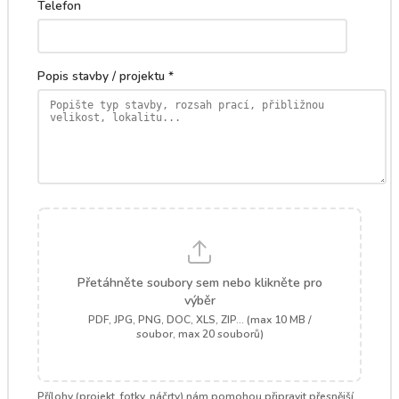
Telefon
Popis stavby / projektu *
Přetáhněte soubory sem nebo klikněte pro
výběr
PDF, JPG, PNG, DOC, XLS, ZIP... (max 10 MB /
soubor, max 20 souborů)
Přílohy (projekt, fotky, náčrty) nám pomohou připravit přesnější