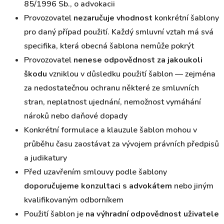
85/1996 Sb., o advokacii
Provozovatel
nezaručuje vhodnost
konkrétní šablony
pro daný případ použití. Každý smluvní vztah má svá
specifika, která obecná šablona nemůže pokrýt
Provozovatel
nenese odpovědnost za jakoukoli
škodu
vzniklou v důsledku použití šablon — zejména
za nedostatečnou ochranu některé ze smluvních
stran, neplatnost ujednání, nemožnost vymáhání
nároků nebo daňové dopady
Konkrétní formulace a klauzule šablon mohou v
průběhu času zaostávat za vývojem právních předpisů
a judikatury
Před uzavřením smlouvy podle šablony
doporučujeme konzultaci s advokátem
nebo jiným
kvalifikovaným odborníkem
Použití šablon je
na výhradní odpovědnost uživatele