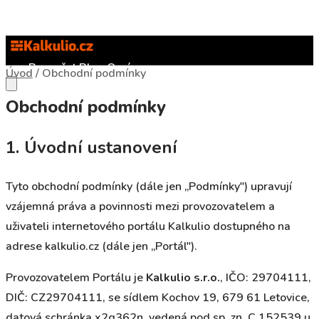
Rozpočet
Blog
O nás
Úvod
/
Obchodní podmínky
Obchodní podmínky
1. Úvodní ustanovení
Tyto obchodní podmínky (dále jen „Podmínky") upravují
vzájemná práva a povinnosti mezi provozovatelem a
uživateli internetového portálu Kalkulio dostupného na
adrese kalkulio.cz (dále jen „Portál").
Provozovatelem Portálu je
Kalkulio s.r.o.
, IČO: 29704111,
DIČ: CZ29704111, se sídlem Kochov 19, 679 61 Letovice,
datová schránka x2q362n, vedená pod sp. zn. C 152539 u