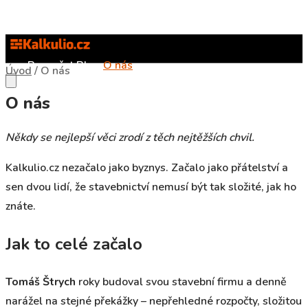
Rozpočet
Blog
O nás
Úvod
/
O nás
O nás
Někdy se nejlepší věci zrodí z těch nejtěžších chvil.
Kalkulio.cz nezačalo jako byznys. Začalo jako přátelství a
sen dvou lidí, že stavebnictví nemusí být tak složité, jak ho
znáte.
Jak to celé začalo
Tomáš Štrych
roky budoval svou stavební firmu a denně
narážel na stejné překážky – nepřehledné rozpočty, složitou