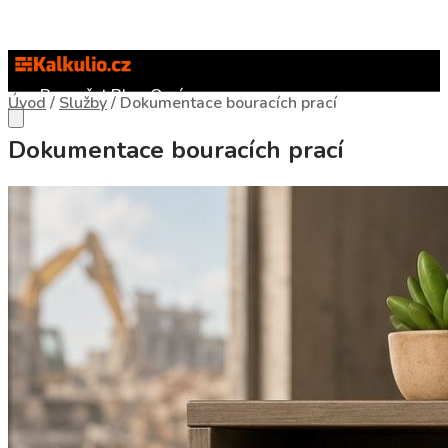
Rozpočet
Blog
O nás
Úvod
/
Služby
/
Dokumentace bouracích prací
Dokumentace bouracích prací