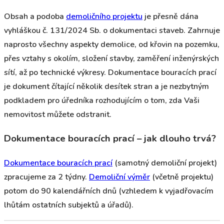
Obsah a podoba
demoličního projektu
je přesně dána
vyhláškou č. 131/2024 Sb. o dokumentaci staveb. Zahrnuje
naprosto všechny aspekty demolice, od křovin na pozemku,
přes vztahy s okolím, složení stavby, zaměření inženýrských
sítí, až po technické výkresy. Dokumentace bouracích prací
je dokument čítající několik desítek stran a je nezbytným
podkladem pro úředníka rozhodujícím o tom, zda Vaši
nemovitost můžete odstranit.
Dokumentace bouracích prací – jak dlouho trvá?
Dokumentace bouracích prací
(samotný demoliční projekt)
zpracujeme za 2 týdny.
Demoliční výměr
(včetně projektu)
potom do 90 kalendářních dnů (vzhledem k vyjadřovacím
lhůtám ostatních subjektů a úřadů).