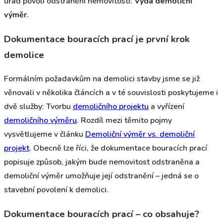
úřad povolí odstranění nemovitosti:
Vydá demoliční
výměr
.
Dokumentace bouracích prací je první krok
demolice
Formálním požadavkům na demolici stavby jsme se již
věnovali v několika článcích a v té souvislosti poskytujeme i
dvě služby: Tvorbu
demoličního projektu
a vyřízení
demoličního výměru
. Rozdíl mezi těmito pojmy
vysvětlujeme v článku
Demoliční výměr vs. demoliční
projekt
. Obecně lze říci, že dokumentace bouracích prací
popisuje způsob, jakým bude nemovitost odstraněna a
demoliční výměr umožňuje její odstranění – jedná se o
stavební povolení k demolici.
Dokumentace bouracích prací – co obsahuje?