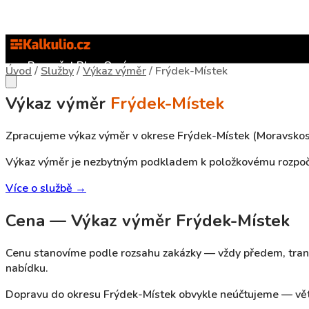
Rozpočet
Blog
O nás
Úvod
/
Služby
/
Výkaz výměr
/
Frýdek-Místek
Výkaz výměr
Frýdek-Místek
Zpracujeme výkaz výměr v okrese Frýdek-Místek (Moravskosl
Výkaz výměr je nezbytným podkladem k položkovému rozpočtu
Více o službě →
Cena — Výkaz výměr Frýdek-Místek
Cenu stanovíme podle rozsahu zakázky — vždy předem, tran
nabídku.
Dopravu do okresu Frýdek-Místek obvykle neúčtujeme — vět