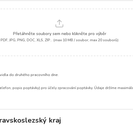
Přetáhněte soubory sem nebo klikněte pro výběr
PDF, JPG, PNG, DOC, XLS, ZIP... (max 10 MB / soubor, max 20 souborů)
.
idla do druhého pracovního dne.
elefon, popis poptávky) pro účely zpracování poptávky. Údaje držíme maximáln
ravskoslezský kraj