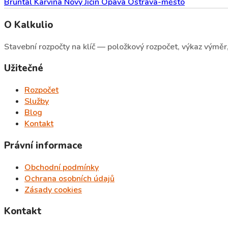
Bruntál
Karviná
Nový Jičín
Opava
Ostrava-město
O Kalkulio
Stavební rozpočty na klíč — položkový rozpočet, výkaz výměr, 
Užitečné
Rozpočet
Služby
Blog
Kontakt
Právní informace
Obchodní podmínky
Ochrana osobních údajů
Zásady cookies
Kontakt