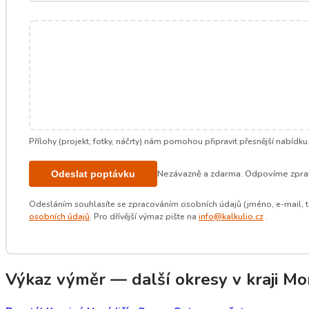
Přílohy (projekt, fotky, náčrty) nám pomohou připravit přesnější nabídku
Nezávazně a zdarma. Odpovíme zprav
Odeslat poptávku
Odesláním souhlasíte se zpracováním osobních údajů (jméno, e-mail, t
osobních údajů
. Pro dřívější výmaz pište na
info@kalkulio.cz
.
Výkaz výměr — další okresy v kraji Mo