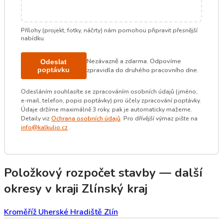
Přílohy (projekt, fotky, náčrty) nám pomohou připravit přesnější
nabídku.
Nezávazně a zdarma. Odpovíme
Odeslat
poptávku
zpravidla do druhého pracovního dne.
Odesláním souhlasíte se zpracováním osobních údajů (jméno,
e-mail, telefon, popis poptávky) pro účely zpracování poptávky.
Údaje držíme maximálně 3 roky, pak je automaticky mažeme.
Detaily viz
Ochrana osobních údajů
. Pro dřívější výmaz pište na
info@kalkulio.cz
.
Položkový rozpočet stavby — další
okresy v kraji Zlínský kraj
Kroměříž
Uherské Hradiště
Zlín