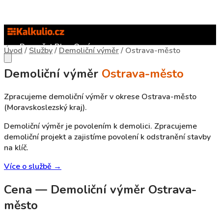
Rozpočet
Blog
O nás
Úvod
/
Služby
/
Demoliční výměr
/
Ostrava-město
Demoliční výměr
Ostrava-město
Zpracujeme demoliční výměr v okrese Ostrava-město
(Moravskoslezský kraj).
Demoliční výměr je povolením k demolici. Zpracujeme
demoliční projekt a zajistíme povolení k odstranění stavby
na klíč.
Více o službě →
Cena — Demoliční výměr Ostrava-
město