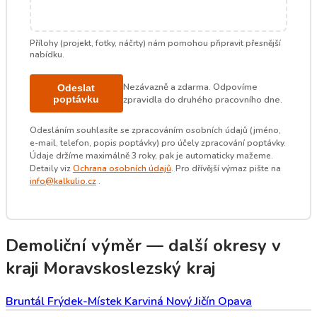
Přílohy (projekt, fotky, náčrty) nám pomohou připravit přesnější
nabídku.
Nezávazně a zdarma. Odpovíme
Odeslat
poptávku
zpravidla do druhého pracovního dne.
Odesláním souhlasíte se zpracováním osobních údajů (jméno,
e-mail, telefon, popis poptávky) pro účely zpracování poptávky.
Údaje držíme maximálně 3 roky, pak je automaticky mažeme.
Detaily viz
Ochrana osobních údajů
. Pro dřívější výmaz pište na
info@kalkulio.cz
.
Demoliční výměr — další okresy v
kraji Moravskoslezský kraj
Bruntál
Frýdek-Místek
Karviná
Nový Jičín
Opava