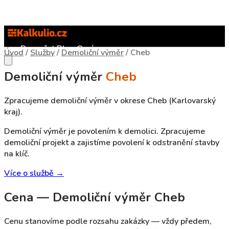
Rozpočet
Blog
O nás
Úvod
/
Služby
/
Demoliční výměr
/
Cheb
Demoliční výměr
Cheb
Zpracujeme demoliční výměr v okrese Cheb (Karlovarský
kraj).
Demoliční výměr je povolením k demolici. Zpracujeme
demoliční projekt a zajistíme povolení k odstranění stavby
na klíč.
Více o službě →
Cena — Demoliční výměr Cheb
Cenu stanovíme podle rozsahu zakázky — vždy předem,