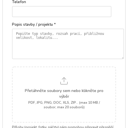
Telefon
Popis stavby / projektu *
Přetáhněte soubory sem nebo klikněte pro
výběr
PDF, JPG, PNG, DOC, XLS, ZIP... (max 10 MB /
soubor, max 20 souborů)
Přílohy (projekt, fotky, náčrty) nám pomohou připravit přesnější