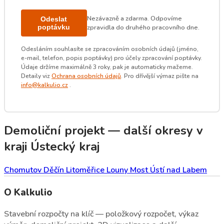
Nezávazně a zdarma. Odpovíme
Odeslat
poptávku
zpravidla do druhého pracovního dne.
Odesláním souhlasíte se zpracováním osobních údajů (jméno,
e-mail, telefon, popis poptávky) pro účely zpracování poptávky.
Údaje držíme maximálně 3 roky, pak je automaticky mažeme.
Detaily viz
Ochrana osobních údajů
. Pro dřívější výmaz pište na
info@kalkulio.cz
.
Demoliční projekt — další okresy v
kraji Ústecký kraj
Chomutov
Děčín
Litoměřice
Louny
Most
Ústí nad Labem
O Kalkulio
Stavební rozpočty na klíč — položkový rozpočet, výkaz