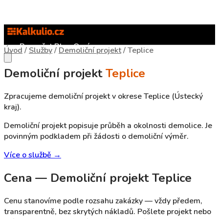
Rozpočet
Blog
O nás
Úvod
/
Služby
/
Demoliční projekt
/
Teplice
Demoliční projekt
Teplice
Zpracujeme demoliční projekt v okrese Teplice (Ústecký
kraj).
Demoliční projekt popisuje průběh a okolnosti demolice. Je
povinným podkladem při žádosti o demoliční výměr.
Více o službě →
Cena — Demoliční projekt Teplice
Cenu stanovíme podle rozsahu zakázky — vždy předem,
transparentně, bez skrytých nákladů. Pošlete projekt nebo