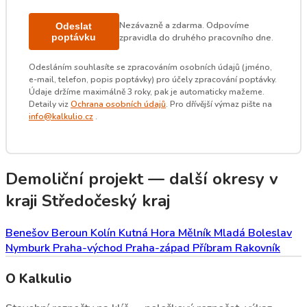
Nezávazně a zdarma. Odpovíme
Odeslat
poptávku
zpravidla do druhého pracovního dne.
Odesláním souhlasíte se zpracováním osobních údajů (jméno,
e-mail, telefon, popis poptávky) pro účely zpracování poptávky.
Údaje držíme maximálně 3 roky, pak je automaticky mažeme.
Detaily viz
Ochrana osobních údajů
. Pro dřívější výmaz pište na
info@kalkulio.cz
.
Demoliční projekt — další okresy v
kraji Středočeský kraj
Benešov
Beroun
Kolín
Kutná Hora
Mělník
Mladá Boleslav
Nymburk
Praha-východ
Praha-západ
Příbram
Rakovník
O Kalkulio