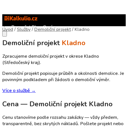
Rozpočet
Blog
O nás
Úvod
/
Služby
/
Demoliční projekt
/
Kladno
Demoliční projekt
Kladno
Zpracujeme demoliční projekt v okrese Kladno
(Středočeský kraj).
Demoliční projekt popisuje průběh a okolnosti demolice. Je
povinným podkladem při žádosti o demoliční výměr.
Více o službě →
Cena — Demoliční projekt Kladno
Cenu stanovíme podle rozsahu zakázky — vždy předem,
transparentně, bez skrytých nákladů. Pošlete projekt nebo