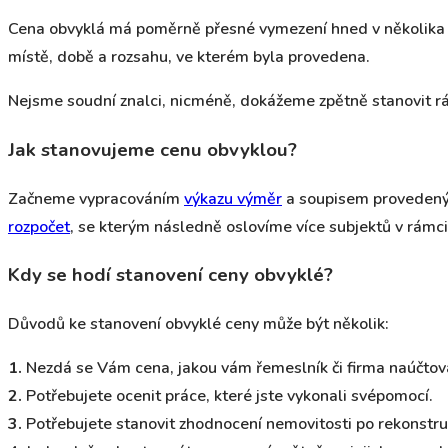
Cena obvyklá má poměrně přesné vymezení hned v několika zák
místě, době a rozsahu, ve kterém byla provedena.
Nejsme soudní znalci, nicméně, dokážeme zpětně stanovit rá
Jak stanovujeme cenu obvyklou?
Začneme vypracováním
výkazu výměr
a soupisem provedený
rozpočet
, se kterým následně oslovíme více subjektů v rámc
Kdy se hodí stanovení ceny obvyklé?
Důvodů ke stanovení obvyklé ceny může být několik:
1.
Nezdá se Vám cena, jakou vám řemeslník či firma naúčtov
2.
Potřebujete ocenit práce, které jste vykonali svépomocí.
3.
Potřebujete stanovit zhodnocení nemovitosti po rekonstru