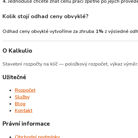
4.
Jednoduše chcete znát cenu prací zpětně po jejich provede
Kolik stojí odhad ceny obvyklé?
Odhad ceny obvyklé vytvoříme za zhruba
1%
z výsledné odha
O Kalkulio
Stavební rozpočty na klíč — položkový rozpočet, výkaz výměr, 
Užitečné
Rozpočet
Služby
Blog
Kontakt
Právní informace
Obchodní podmínky