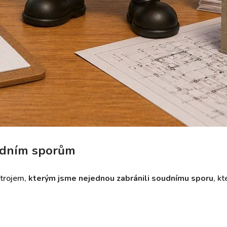
udním sporům
strojem,
kterým jsme nejednou zabránili soudnímu sporu
, k