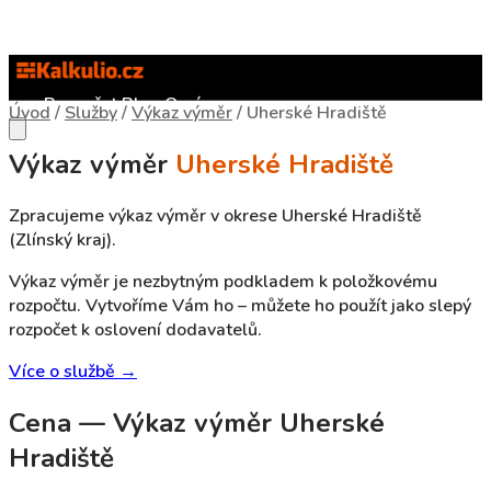
Rozpočet
Blog
O nás
Úvod
/
Služby
/
Výkaz výměr
/
Uherské Hradiště
Výkaz výměr
Uherské Hradiště
Zpracujeme výkaz výměr v okrese Uherské Hradiště
(Zlínský kraj).
Výkaz výměr je nezbytným podkladem k položkovému
rozpočtu. Vytvoříme Vám ho – můžete ho použít jako slepý
rozpočet k oslovení dodavatelů.
Více o službě →
Cena — Výkaz výměr Uherské
Hradiště