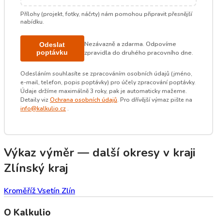
Přílohy (projekt, fotky, náčrty) nám pomohou připravit přesnější
nabídku.
Nezávazně a zdarma. Odpovíme
Odeslat
poptávku
zpravidla do druhého pracovního dne.
Odesláním souhlasíte se zpracováním osobních údajů (jméno,
e-mail, telefon, popis poptávky) pro účely zpracování poptávky.
Údaje držíme maximálně 3 roky, pak je automaticky mažeme.
Detaily viz
Ochrana osobních údajů
. Pro dřívější výmaz pište na
info@kalkulio.cz
.
Výkaz výměr — další okresy v kraji
Zlínský kraj
Kroměříž
Vsetín
Zlín
O Kalkulio