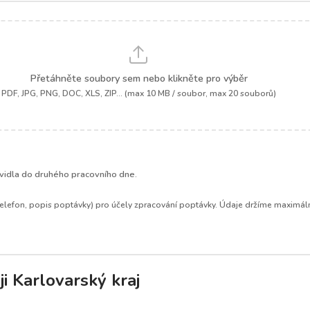
Přetáhněte soubory sem nebo klikněte pro výběr
PDF, JPG, PNG, DOC, XLS, ZIP... (max 10 MB / soubor, max 20 souborů)
.
idla do druhého pracovního dne.
elefon, popis poptávky) pro účely zpracování poptávky. Údaje držíme maximáln
i Karlovarský kraj