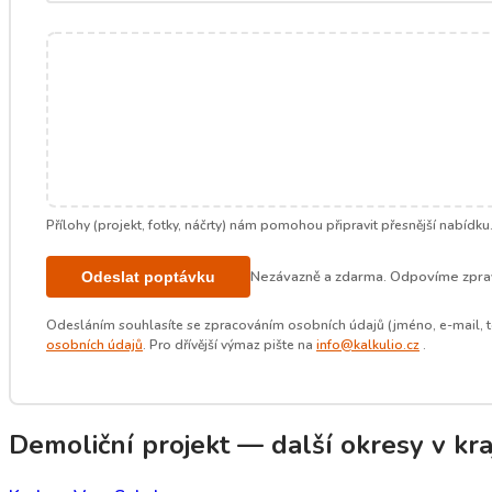
Přílohy (projekt, fotky, náčrty) nám pomohou připravit přesnější nabídku
Nezávazně a zdarma. Odpovíme zprav
Odeslat poptávku
Odesláním souhlasíte se zpracováním osobních údajů (jméno, e-mail, t
osobních údajů
. Pro dřívější výmaz pište na
info@kalkulio.cz
.
Demoliční projekt — další okresy v kraj