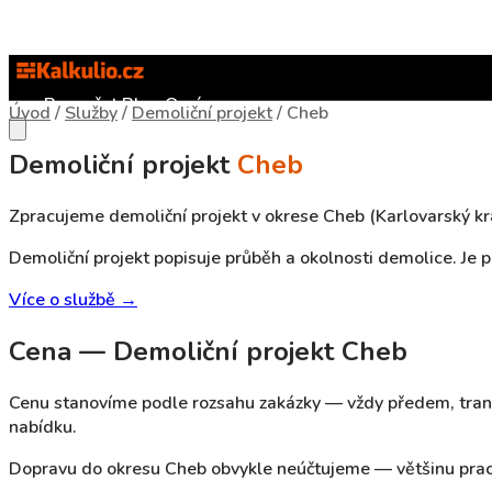
Rozpočet
Blog
O nás
Úvod
/
Služby
/
Demoliční projekt
/
Cheb
Demoliční projekt
Cheb
Zpracujeme demoliční projekt v okrese Cheb (Karlovarský kra
Demoliční projekt popisuje průběh a okolnosti demolice. Je
Více o službě →
Cena — Demoliční projekt Cheb
Cenu stanovíme podle rozsahu zakázky — vždy předem, tran
nabídku.
Dopravu do okresu Cheb obvykle neúčtujeme — většinu prac