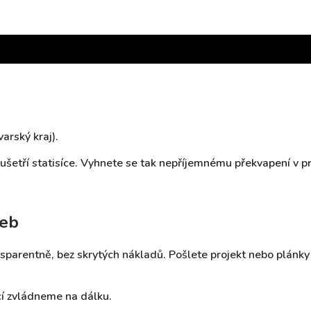
arský kraj).
šetří statisíce. Vyhnete se tak nepříjemnému překvapení v p
heb
sparentně, bez skrytých nákladů. Pošlete projekt nebo plán
í zvládneme na dálku.