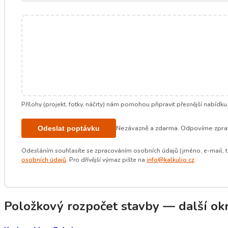
Přílohy (projekt, fotky, náčrty) nám pomohou připravit přesnější nabídku
Nezávazně a zdarma. Odpovíme zprav
Odeslat poptávku
Odesláním souhlasíte se zpracováním osobních údajů (jméno, e-mail, t
osobních údajů
. Pro dřívější výmaz pište na
info@kalkulio.cz
.
Položkový rozpočet stavby — další okre