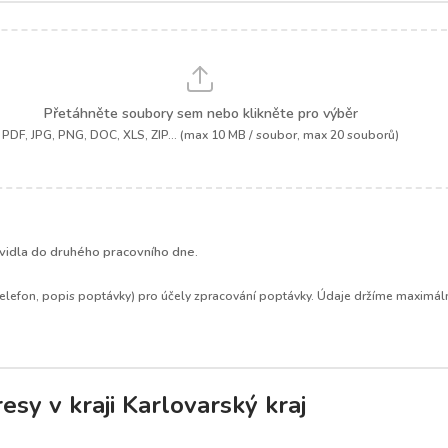
Přetáhněte soubory sem nebo klikněte pro výběr
PDF, JPG, PNG, DOC, XLS, ZIP... (max 10 MB / soubor, max 20 souborů)
.
idla do druhého pracovního dne.
elefon, popis poptávky) pro účely zpracování poptávky. Údaje držíme maximáln
sy v kraji Karlovarský kraj