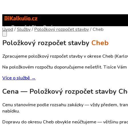
Rozpočet
Blog
O nás
Úvod
/
Služby
/
Položkový rozpočet stavby
/
Cheb
Položkový rozpočet stavby
Cheb
Zpracujeme položkový rozpočet stavby v okrese Cheb (Karlov
Na položkovém rozpočtu doporučujeme nešetřit. Tisíce Vám u
Více o službě →
Cena — Položkový rozpočet stavby C
Cenu stanovíme podle rozsahu zakázky — vždy předem, tran
nabídku.
Dopravu do okresu Cheb obvykle neúčtujeme — většinu prac