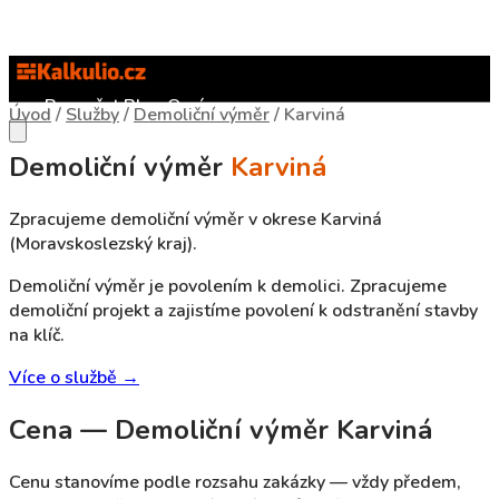
Rozpočet
Blog
O nás
Úvod
/
Služby
/
Demoliční výměr
/
Karviná
Demoliční výměr
Karviná
Zpracujeme demoliční výměr v okrese Karviná
(Moravskoslezský kraj).
Demoliční výměr je povolením k demolici. Zpracujeme
demoliční projekt a zajistíme povolení k odstranění stavby
na klíč.
Více o službě →
Cena — Demoliční výměr Karviná
Cenu stanovíme podle rozsahu zakázky — vždy předem,