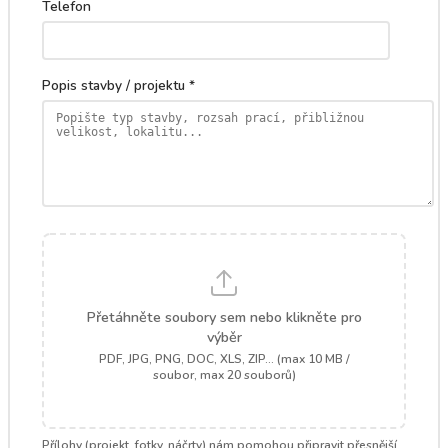
Telefon
Popis stavby / projektu *
Přetáhněte soubory sem nebo klikněte pro
výběr
PDF, JPG, PNG, DOC, XLS, ZIP... (max 10 MB /
soubor, max 20 souborů)
Přílohy (projekt, fotky, náčrty) nám pomohou připravit přesnější