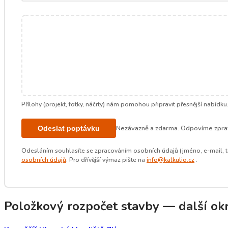
Přílohy (projekt, fotky, náčrty) nám pomohou připravit přesnější nabídku
Nezávazně a zdarma. Odpovíme zprav
Odeslat poptávku
Odesláním souhlasíte se zpracováním osobních údajů (jméno, e-mail, t
osobních údajů
. Pro dřívější výmaz pište na
info@kalkulio.cz
.
Položkový rozpočet stavby — další okre