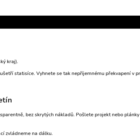
ý kraj).
šetří statisíce. Vyhnete se tak nepříjemnému překvapení v p
etín
sparentně, bez skrytých nákladů. Pošlete projekt nebo plán
cí zvládneme na dálku.