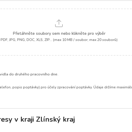
Přetáhněte soubory sem nebo klikněte pro výběr
PDF, JPG, PNG, DOC, XLS, ZIP... (max 10 MB / soubor, max 20 souborů)
.
idla do druhého pracovního dne.
elefon, popis poptávky) pro účely zpracování poptávky. Údaje držíme maximáln
sy v kraji Zlínský kraj