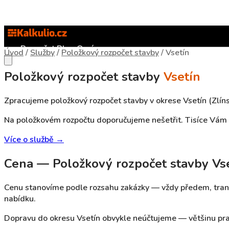
Rozpočet
Blog
O nás
Úvod
/
Služby
/
Položkový rozpočet stavby
/
Vsetín
Položkový rozpočet stavby
Vsetín
Zpracujeme položkový rozpočet stavby v okrese Vsetín (Zlínsk
Na položkovém rozpočtu doporučujeme nešetřit. Tisíce Vám u
Více o službě →
Cena — Položkový rozpočet stavby Vs
Cenu stanovíme podle rozsahu zakázky — vždy předem, tran
nabídku.
Dopravu do okresu Vsetín obvykle neúčtujeme — většinu pra