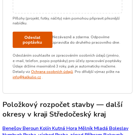
Přílohy (projekt, fotky, náčrty) nám pomohou připravit přesnější
nabídku.
Nezávazně a zdarma. Odpovíme
Odeslat
poptávku
zpravidla do druhého pracovního dne.
Odesláním souhlasíte se zpracováním osobních údajů (jméno,
e-mail, telefon, popis poptávky) pro účely zpracování poptávky.
Údaje držíme maximálně 3 roky, pak je automaticky mažeme.
Detaily viz
Ochrana osobních údajů
. Pro dřívější výmaz pište na
info@kalkulio.cz
.
Položkový rozpočet stavby — další
okresy v kraji Středočeský kraj
Benešov
Beroun
Kolín
Kutná Hora
Mělník
Mladá Boleslav