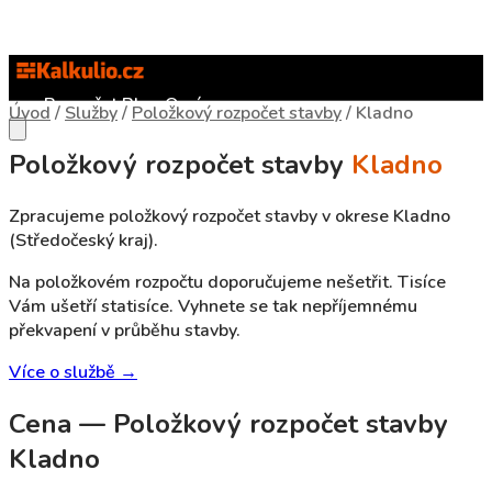
Rozpočet
Blog
O nás
Úvod
/
Služby
/
Položkový rozpočet stavby
/
Kladno
Položkový rozpočet stavby
Kladno
Zpracujeme položkový rozpočet stavby v okrese Kladno
(Středočeský kraj).
Na položkovém rozpočtu doporučujeme nešetřit. Tisíce
Vám ušetří statisíce. Vyhnete se tak nepříjemnému
překvapení v průběhu stavby.
Více o službě →
Cena — Položkový rozpočet stavby
Kladno