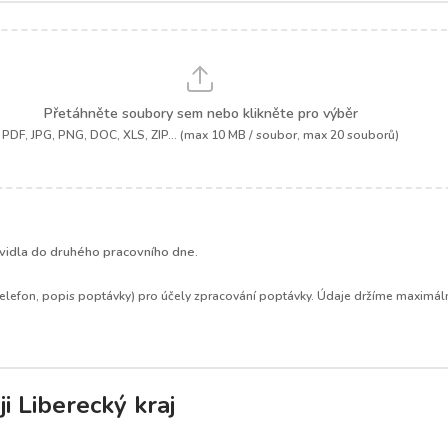
Přetáhněte soubory sem nebo klikněte pro výběr
PDF, JPG, PNG, DOC, XLS, ZIP... (max 10 MB / soubor, max 20 souborů)
.
idla do druhého pracovního dne.
elefon, popis poptávky) pro účely zpracování poptávky. Údaje držíme maximáln
i Liberecký kraj