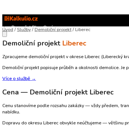
Rozpočet
Blog
O nás
Úvod
/
Služby
/
Demoliční projekt
/
Liberec
Demoliční projekt
Liberec
Zpracujeme demoliční projekt v okrese Liberec (Liberecký kra
Demoliční projekt popisuje průběh a okolnosti demolice. Je
Více o službě →
Cena — Demoliční projekt Liberec
Cenu stanovíme podle rozsahu zakázky — vždy předem, tran
nabídku.
Dopravu do okresu Liberec obvykle neúčtujeme — většinu pr