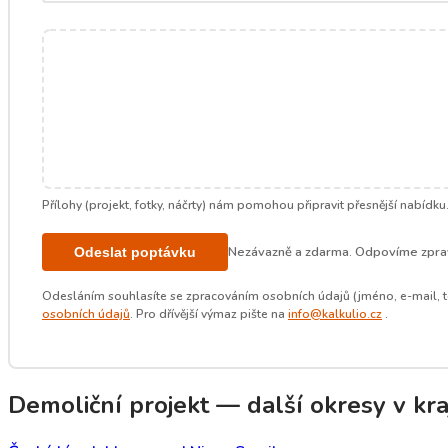
Přílohy (projekt, fotky, náčrty) nám pomohou připravit přesnější nabídku
Nezávazně a zdarma. Odpovíme zprav
Odeslat poptávku
Odesláním souhlasíte se zpracováním osobních údajů (jméno, e-mail, t
osobních údajů
. Pro dřívější výmaz pište na
info@kalkulio.cz
.
Demoliční projekt — další okresy v kraj